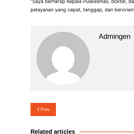
“Saya berharap Kepala Puskesmas, dokter, 
pelayanan yang cepat, tanggap, dan berorien
Admingen
Navigasi
Prev
pos
Related articles