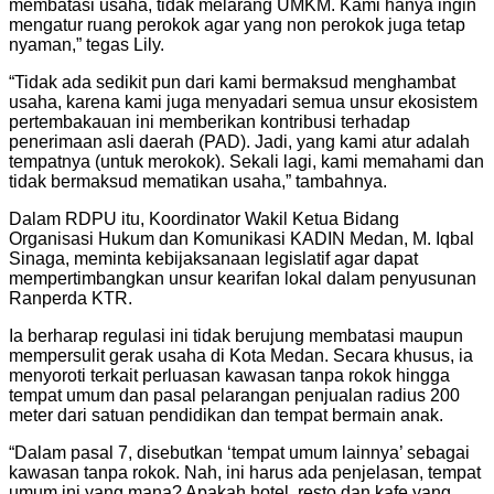
membatasi usaha, tidak melarang UMKM. Kami hanya ingin
mengatur ruang perokok agar yang non perokok juga tetap
nyaman,” tegas Lily.
“Tidak ada sedikit pun dari kami bermaksud menghambat
usaha, karena kami juga menyadari semua unsur ekosistem
pertembakauan ini memberikan kontribusi terhadap
penerimaan asli daerah (PAD). Jadi, yang kami atur adalah
tempatnya (untuk merokok). Sekali lagi, kami memahami dan
tidak bermaksud mematikan usaha,” tambahnya.
Dalam RDPU itu, Koordinator Wakil Ketua Bidang
Organisasi Hukum dan Komunikasi KADIN Medan, M. Iqbal
Sinaga, meminta kebijaksanaan legislatif agar dapat
mempertimbangkan unsur kearifan lokal dalam penyusunan
Ranperda KTR.
Ia berharap regulasi ini tidak berujung membatasi maupun
mempersulit gerak usaha di Kota Medan. Secara khusus, ia
menyoroti terkait perluasan kawasan tanpa rokok hingga
tempat umum dan pasal pelarangan penjualan radius 200
meter dari satuan pendidikan dan tempat bermain anak.
“Dalam pasal 7, disebutkan ‘tempat umum lainnya’ sebagai
kawasan tanpa rokok. Nah, ini harus ada penjelasan, tempat
umum ini yang mana? Apakah hotel, resto dan kafe yang