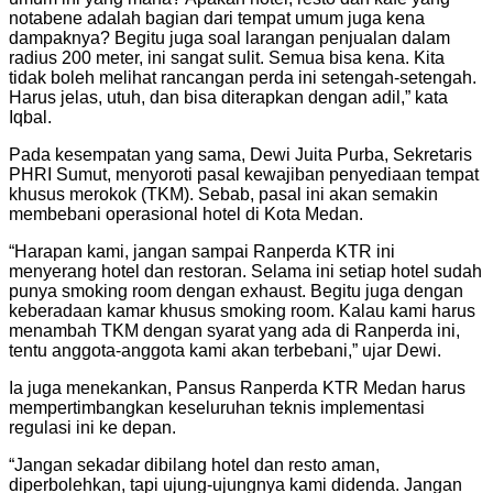
notabene adalah bagian dari tempat umum juga kena
dampaknya? Begitu juga soal larangan penjualan dalam
radius 200 meter, ini sangat sulit. Semua bisa kena. Kita
tidak boleh melihat rancangan perda ini setengah-setengah.
Harus jelas, utuh, dan bisa diterapkan dengan adil,” kata
Iqbal.
Pada kesempatan yang sama, Dewi Juita Purba, Sekretaris
PHRI Sumut, menyoroti pasal kewajiban penyediaan tempat
khusus merokok (TKM). Sebab, pasal ini akan semakin
membebani operasional hotel di Kota Medan.
“Harapan kami, jangan sampai Ranperda KTR ini
menyerang hotel dan restoran. Selama ini setiap hotel sudah
punya smoking room dengan exhaust. Begitu juga dengan
keberadaan kamar khusus smoking room. Kalau kami harus
menambah TKM dengan syarat yang ada di Ranperda ini,
tentu anggota-anggota kami akan terbebani,” ujar Dewi.
Ia juga menekankan, Pansus Ranperda KTR Medan harus
mempertimbangkan keseluruhan teknis implementasi
regulasi ini ke depan.
“Jangan sekadar dibilang hotel dan resto aman,
diperbolehkan, tapi ujung-ujungnya kami didenda. Jangan