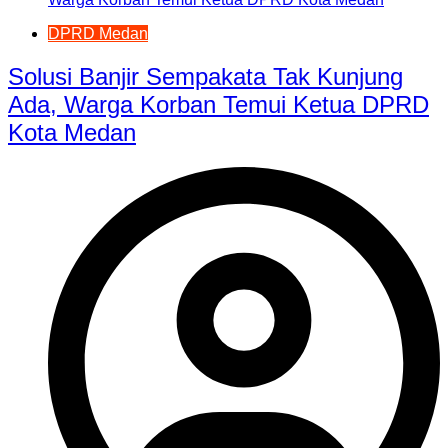
DPRD Medan
Solusi Banjir Sempakata Tak Kunjung
Ada, Warga Korban Temui Ketua DPRD
Kota Medan