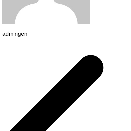
admingen
Navigasi
pos