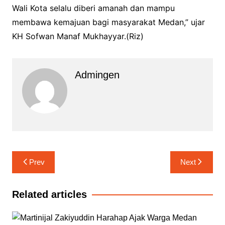
Wali Kota selalu diberi amanah dan mampu
membawa kemajuan bagi masyarakat Medan,” ujar
KH Sofwan Manaf Mukhayyar.(Riz)
Admingen
Navigasi
Prev
Next
pos
Related articles