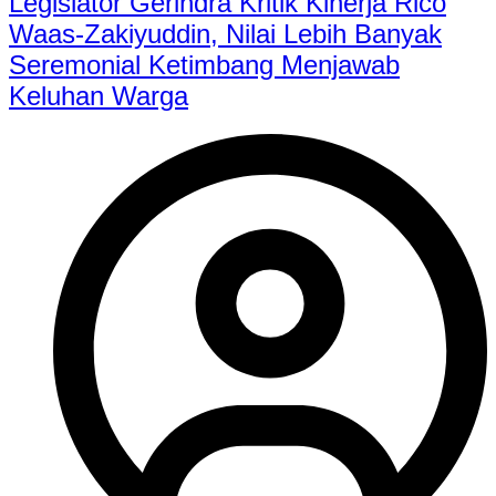
Legislator Gerindra Kritik Kinerja Rico
Waas-Zakiyuddin, Nilai Lebih Banyak
Seremonial Ketimbang Menjawab
Keluhan Warga