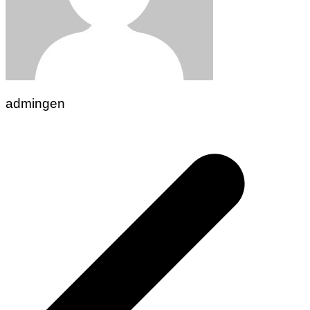
admingen
Navigasi
pos