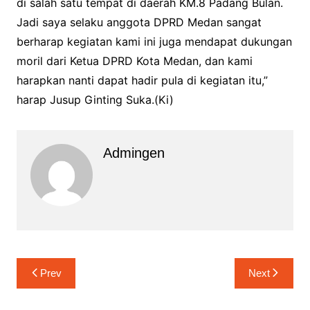
di salah satu tempat di daerah KM.8 Padang Bulan.
Jadi saya selaku anggota DPRD Medan sangat
berharap kegiatan kami ini juga mendapat dukungan
moril dari Ketua DPRD Kota Medan, dan kami
harapkan nanti dapat hadir pula di kegiatan itu,”
harap Jusup Ginting Suka.(Ki)
Admingen
Navigasi
Prev
Next
pos