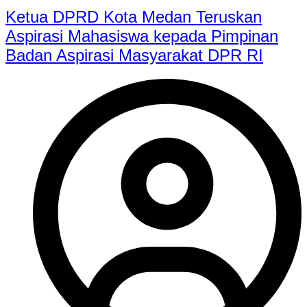
Ketua DPRD Kota Medan Teruskan
Aspirasi Mahasiswa kepada Pimpinan
Badan Aspirasi Masyarakat DPR RI