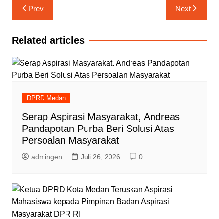
Navigasi
Prev
Next
pos
Related articles
DPRD Medan
Serap Aspirasi Masyarakat, Andreas
Pandapotan Purba Beri Solusi Atas
Persoalan Masyarakat
admingen
Juli 26, 2026
0