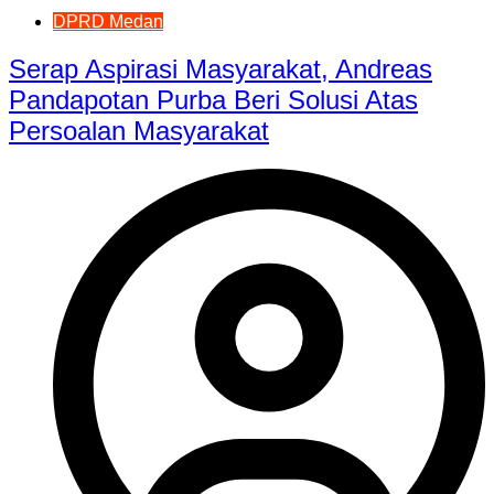
DPRD Medan
Serap Aspirasi Masyarakat, Andreas
Pandapotan Purba Beri Solusi Atas
Persoalan Masyarakat