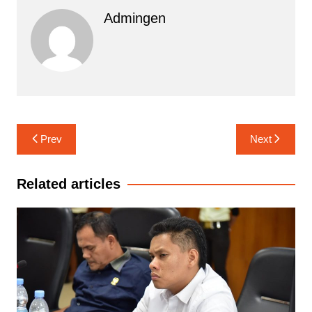
Admingen
Navigasi
Prev
Next
pos
Related articles