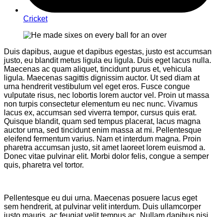
Cricket
Duis dapibus, augue et dapibus egestas, justo est accumsan
justo, eu blandit metus ligula eu ligula. Duis eget lacus nulla.
Maecenas ac quam aliquet, tincidunt purus et, vehicula
ligula. Maecenas sagittis dignissim auctor. Ut sed diam at
urna hendrerit vestibulum vel eget eros. Fusce congue
vulputate risus, nec lobortis lorem auctor vel. Proin ut massa
non turpis consectetur elementum eu nec nunc. Vivamus
lacus ex, accumsan sed viverra tempor, cursus quis erat.
Quisque blandit, quam sed tempus placerat, lacus magna
auctor urna, sed tincidunt enim massa at mi. Pellentesque
eleifend fermentum varius. Nam et interdum magna. Proin
pharetra accumsan justo, sit amet laoreet lorem euismod a.
Donec vitae pulvinar elit. Morbi dolor felis, congue a semper
quis, pharetra vel tortor.
Pellentesque eu dui urna. Maecenas posuere lacus eget
sem hendrerit, at pulvinar velit interdum. Duis ullamcorper
justo mauris, ac feugiat velit tempus ac. Nullam dapibus nisi