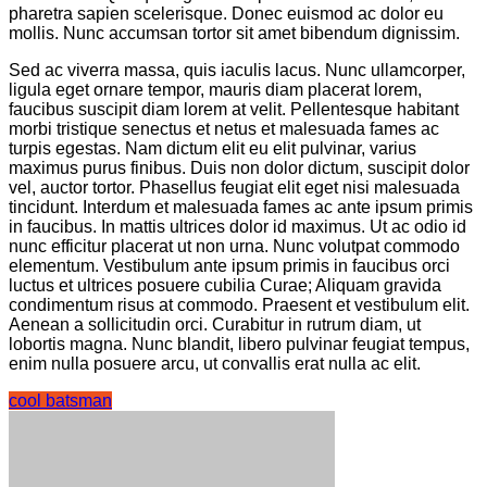
pharetra sapien scelerisque. Donec euismod ac dolor eu
mollis. Nunc accumsan tortor sit amet bibendum dignissim.
Sed ac viverra massa, quis iaculis lacus. Nunc ullamcorper,
ligula eget ornare tempor, mauris diam placerat lorem,
faucibus suscipit diam lorem at velit. Pellentesque habitant
morbi tristique senectus et netus et malesuada fames ac
turpis egestas. Nam dictum elit eu elit pulvinar, varius
maximus purus finibus. Duis non dolor dictum, suscipit dolor
vel, auctor tortor. Phasellus feugiat elit eget nisi malesuada
tincidunt. Interdum et malesuada fames ac ante ipsum primis
in faucibus. In mattis ultrices dolor id maximus. Ut ac odio id
nunc efficitur placerat ut non urna. Nunc volutpat commodo
elementum. Vestibulum ante ipsum primis in faucibus orci
luctus et ultrices posuere cubilia Curae; Aliquam gravida
condimentum risus at commodo. Praesent et vestibulum elit.
Aenean a sollicitudin orci. Curabitur in rutrum diam, ut
lobortis magna. Nunc blandit, libero pulvinar feugiat tempus,
enim nulla posuere arcu, ut convallis erat nulla ac elit.
cool batsman