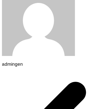
admingen
Navigasi
pos