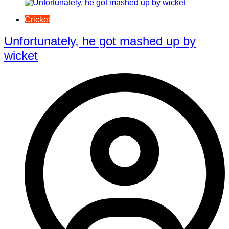
Cricket
Unfortunately, he got mashed up by
wicket