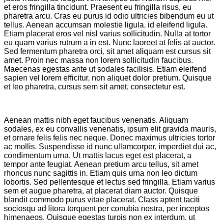
et eros fringilla tincidunt. Praesent eu fringilla risus, eu
pharetra arcu. Cras eu purus id odio ultricies bibendum eu ut
tellus. Aenean accumsan molestie ligula, id eleifend ligula.
Etiam placerat eros vel nisl varius sollicitudin. Nulla at tortor
eu quam varius rutrum a in est. Nunc laoreet at felis at auctor.
Sed fermentum pharetra orci, sit amet aliquam est cursus sit
amet. Proin nec massa non lorem sollicitudin faucibus.
Maecenas egestas ante ut sodales facilisis. Etiam eleifend
sapien vel lorem efficitur, non aliquet dolor pretium. Quisque
et leo pharetra, cursus sem sit amet, consectetur est.
Aenean mattis nibh eget faucibus venenatis. Aliquam
sodales, ex eu convallis venenatis, ipsum elit gravida mauris,
et ornare felis felis nec neque. Donec maximus ultricies tortor
ac mollis. Suspendisse id nunc ullamcorper, imperdiet dui ac,
condimentum urna. Ut mattis lacus eget est placerat, a
tempor ante feugiat. Aenean pretium arcu tellus, sit amet
rhoncus nunc sagittis in. Etiam quis urna non leo dictum
lobortis. Sed pellentesque et lectus sed fringilla. Etiam varius
sem et augue pharetra, at placerat diam auctor. Quisque
blandit commodo purus vitae placerat. Class aptent taciti
sociosqu ad litora torquent per conubia nostra, per inceptos
himenaeos. Quisque egestas turpis non ex interdum, ut