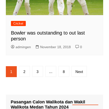
Cricket
Bowler was outstanding to out last
person
admingen
November 18, 2018
0
Paginasi
1
2
3
…
8
Next
pos
Pasangan Calon Walikota dan Wakil
Walikota Medan Tahun 2024