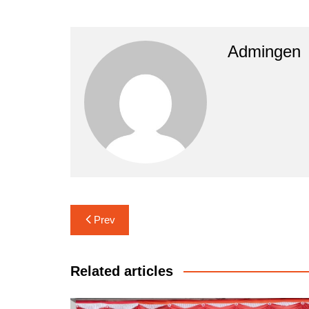
Admingen
Navigasi
Prev
pos
Related articles