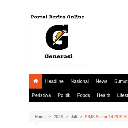
Skip
to
content
Headline
Nasional
News
Sumut
Peristiwa
Politik
Foods
Health
Lifes
Home
2026
Juli
PBJS Sektor 14 PUP HI