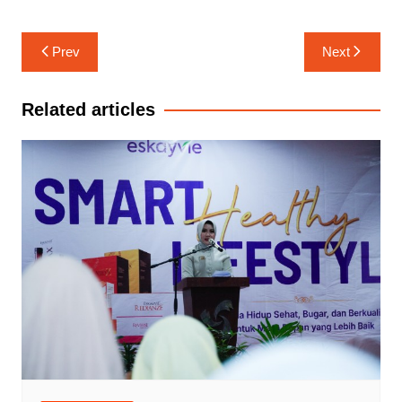
Navigasi
Prev
Next
pos
Related articles