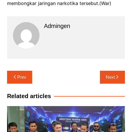
membongkar jaringan narkotika tersebut.(War)
Admingen
Navigasi
Prev
Next
pos
Related articles