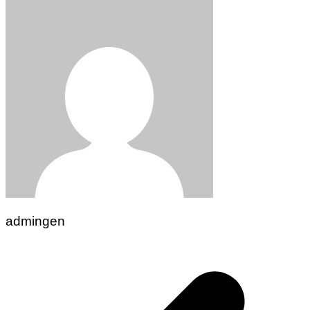
admingen
Navigasi
pos