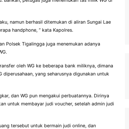
u. Bahkan, petugas juga menemukan tas milik WG di
ku, namun berhasil ditemukan di aliran Sungai Lae
erapa handphone, ” kata Kapolres.
 dan Polsek Tigalingga juga menemukan adanya
 WG.
transfer oleh WG ke beberapa bank miliknya, dimana
WG diperusahaan, yang seharusnya digunakan untuk
gkar, dan WG pun mengakui perbuatannya. Dirinya
n untuk membayar judi voucher, setelah admin judi
ng tersebut untuk bermain judi online, dan