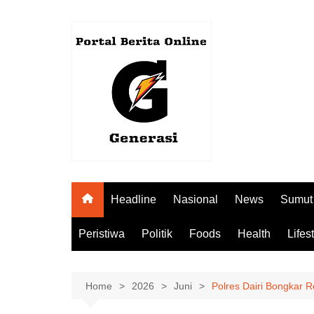
Skip
to
content
Headline
Nasional
News
Sumut
Peristiwa
Politik
Foods
Health
Lifes
Home
2026
Juni
Polres Dairi Bongkar R