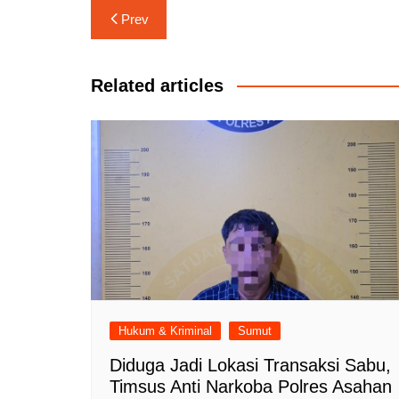
Navigasi
Prev
pos
Related articles
Hukum & Kriminal
Sumut
Diduga Jadi Lokasi Transaksi Sabu,
Timsus Anti Narkoba Polres Asahan