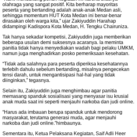
olahraga yang sangat positif. Kita berharap mayoritas
peserta yang bertanding adalah anak-anak Medan asli,
sehingga momentum HUT Kota Medan ini benar-benar
dirasakan oleh warga kita,” ujar Zakiyuddin Harahap
didampingi Kadispora Kota Medan, H. Tengku Chairuniza.
​Tak hanya sekadar kompetisi, Zakiyuddin juga memberikan
beberapa usulan demi suksesnya acaranya. Ia meminta
panitia tidak hanya menyediakan wadah bagi pelaku UMKM,
namun juga menghadirkan posko pemeriksaan kesehatan.
“Tidak ada salahnya para peserta diperiksa kesehatannya
terlebih dahulu sebelum bertanding, misalnya pengecekan
tensi darah, untuk mengantisipasi hal-hal yang tidak
diinginkan,” tegasnya.
Selain itu, Zakiyuddin juga menghimbau agar panitia
memasang spanduk sosialisasi yang menyasar isu krusial
anak muda saat ini seperti menjauhi narkoba dan judi online.
“Harus ada imbauan berupa spanduk untuk mendorong
masyarakat, terutama generasi muda, agar menjauhi
narkoba dan judi online.”himbaunya.
​Sementara itu, Ketua Pelaksana Kegiatan, Saif Adli Heer