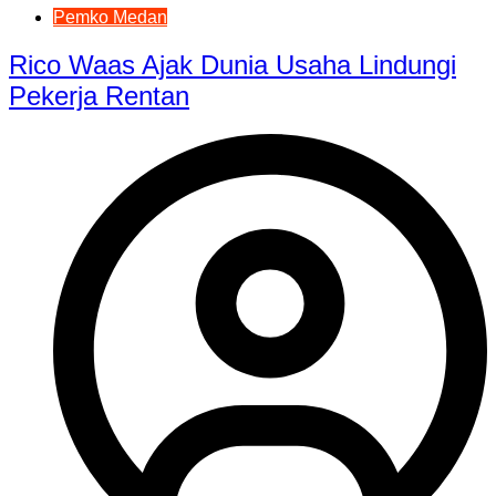
Pemko Medan
Rico Waas Ajak Dunia Usaha Lindungi
Pekerja Rentan