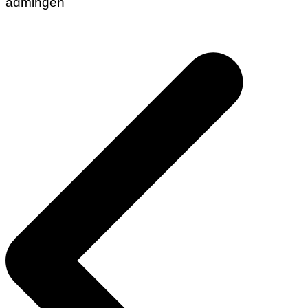
admingen
Navigasi
pos