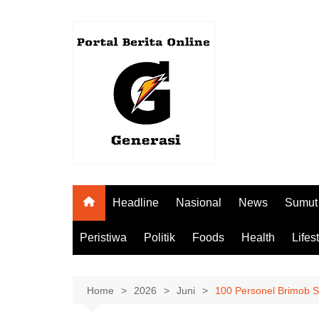
Skip
to
content
Headline
Nasional
News
Sumut
Peristiwa
Politik
Foods
Health
Lifes
Home
2026
Juni
100 Personel Brimob 