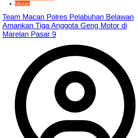
Medan
Team Macan Polres Pelabuhan Belawan
Amankan Tiga Anggota Geng Motor di
Marelan Pasar 9