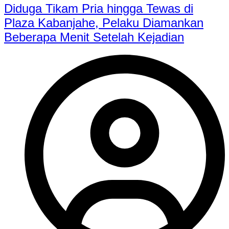
Diduga Tikam Pria hingga Tewas di
Plaza Kabanjahe, Pelaku Diamankan
Beberapa Menit Setelah Kejadian