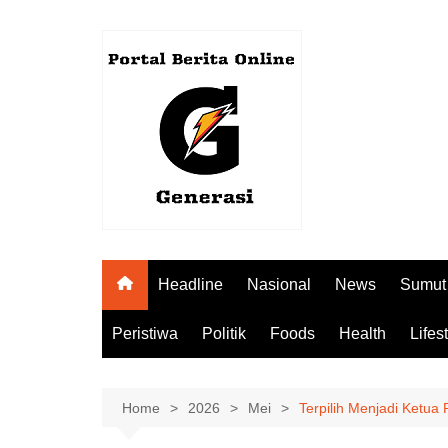
Skip
to
content
Headline
Nasional
News
Sumut
Peristiwa
Politik
Foods
Health
Lifes
Home
2026
Mei
Terpilih Menjadi Ketu