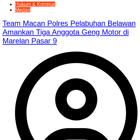
Hukum & Kriminal
Medan
Team Macan Polres Pelabuhan Belawan
Amankan Tiga Anggota Geng Motor di
Marelan Pasar 9