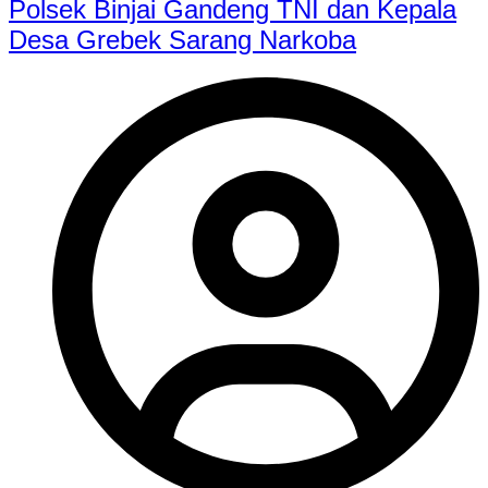
Polsek Binjai Gandeng TNI dan Kepala
Desa Grebek Sarang Narkoba