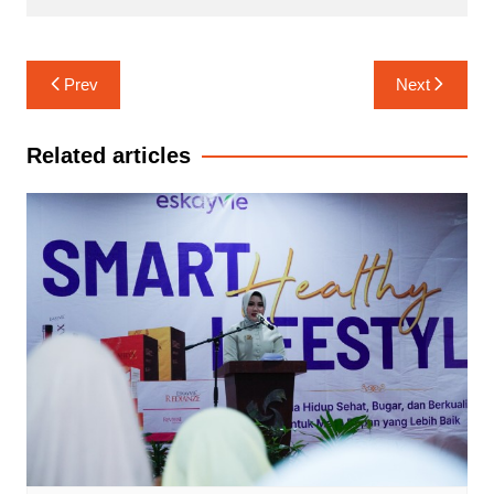
Navigasi
Prev
Next
pos
Related articles