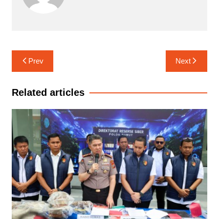
Navigasi
Prev
Next
pos
Related articles