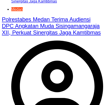
Medan
Polrestabes Medan Terima Audiensi
DPC Angkatan Muda Sisingamangaraja
XII, Perkuat Sinergitas Jaga Kamtibmas