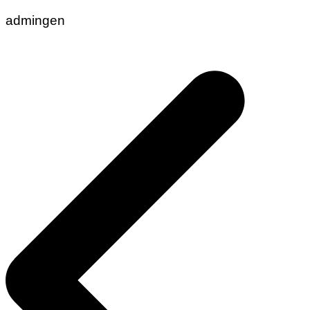
admingen
Navigasi
pos