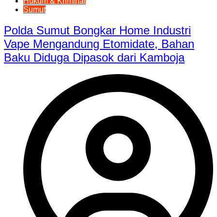
Hukum & Kriminal
Sumut
Polda Sumut Bongkar Home Industri
Vape Mengandung Etomidate, Bahan
Baku Diduga Dipasok dari Kamboja