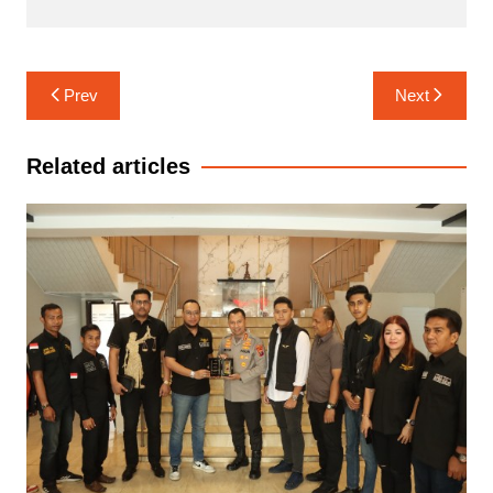
Navigasi
Prev
Next
pos
Related articles