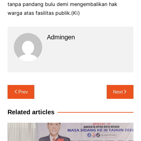
tanpa pandang bulu demi mengembalikan hak
warga atas fasilitas publik.(Ki)
Admingen
Navigasi
Prev
Next
pos
Related articles