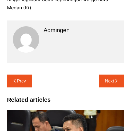
Medan.(Ki)
Admingen
Navigasi
Prev
Next
pos
Related articles