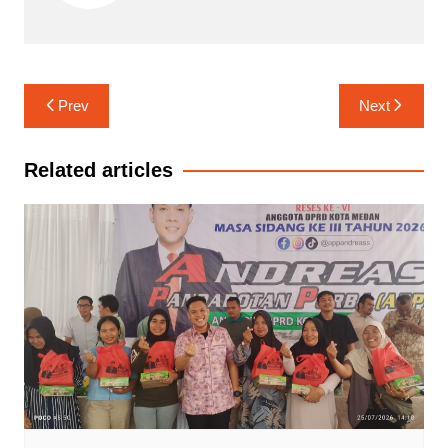
Navigasi
Prev
Next
pos
Related articles