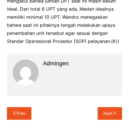
mengakui bahwa jumlah UPT saat ini masih belum
ideal. Dari total 6 UPT yang ada, Medan idealnya
memiliki minimal 10 UPT. Wandro menegaskan
bahwa saat ini pihaknya tengah melakukan upaya
penambahan unit tersebut agar sesuai dengan
Standar Operasional Prosedur (SOP) pelayanan.(Ki)
Admingen
Navigasi
Prev
Next
pos