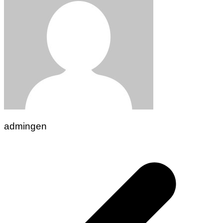
admingen
Navigasi
pos