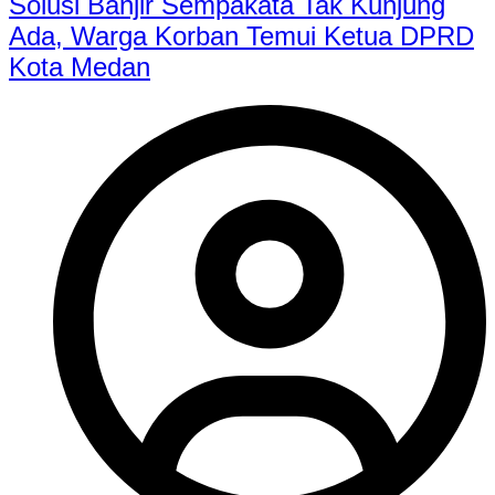
Solusi Banjir Sempakata Tak Kunjung
Ada, Warga Korban Temui Ketua DPRD
Kota Medan