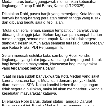
Medan harus bertanggungjawab memulihkan kebersihan
lingkungan,” ucap Robi Barus, Kamis (4/12/2025).
Dikatakan Robi, pasca banjir yang menerjang Kota Medan,
banyak barang-barang peralatan rumah tangga yang rusak
dan dibuang begitu saja di tepi jalan.
“Mulai dari sofa, lemari, sampai tempat tidur, banyak yang
dibuang di pinggir jalan. Belum lagi sampah-sampah harian
rumah tangga, semua menumpuk. Kalau ini tidak segera
diangkut, kesan kumuh akan semakin terasa di Kota Medan,”
ujar Ketua Fraksi PDI Perjuangan itu.
Selain merusak estetika kota, sambung Robi, kondisi
lingkungan yang kotor juga akan sangat berpengaruh buruk
bagi kesehatan masyarakat, khususnya bagi masyarakat
yang terdampak bencana banjir.
“Saat ini saja sudah banyak warga Kota Medan yang sakit
karena bencana banjir. Mulai dari demam, penyakit kulit,
diare, sampai ISPA. Kalau kondisi kebersihan lingkungan
tidak segera dipulihkan, maka ini akan memperburuk kondisi
kesehatan masyarakat,” katanya.
Dijelaskan Robi Barus, dalam status Tanggap Darurat
Bencana saat ini, Pemko Medan harus memperhatikan