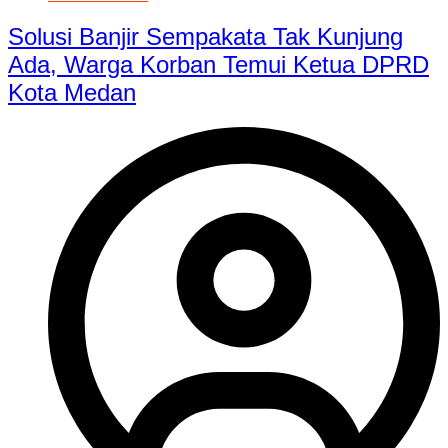
Solusi Banjir Sempakata Tak Kunjung
Ada, Warga Korban Temui Ketua DPRD
Kota Medan