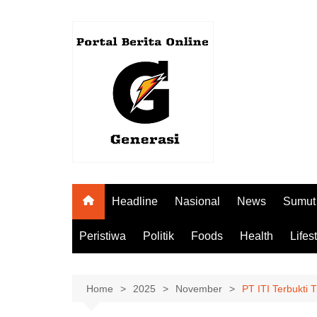
Skip
to
content
Headline
Nasional
News
Sumut
Peristiwa
Politik
Foods
Health
Lifes
Home
2025
November
PT ITI Terbukti 