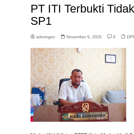
PT ITI Terbukti Tida
SP1
admingen
November 5, 2025
0
DP