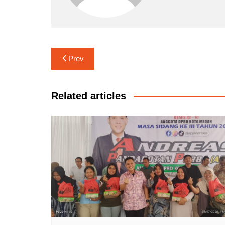
Navigasi
Prev
pos
Related articles