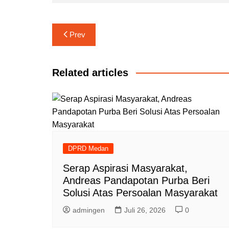
Navigasi
Prev
pos
Related articles
DPRD Medan
Serap Aspirasi Masyarakat,
Andreas Pandapotan Purba Beri
Solusi Atas Persoalan Masyarakat
admingen
Juli 26, 2026
0