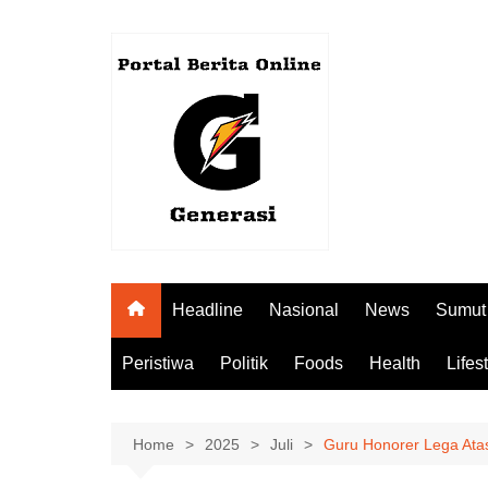
Skip
to
content
Headline
Nasional
News
Sumut
Peristiwa
Politik
Foods
Health
Lifes
Home
2025
Juli
Guru Honorer Lega At