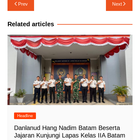
Navigasi
Prev
Next
pos
Related articles
Headline
Danlanud Hang Nadim Batam Beserta
Jajaran Kunjungi Lapas Kelas IIA Batam