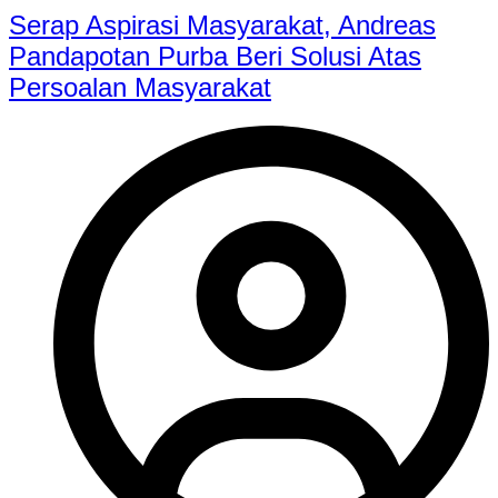
Serap Aspirasi Masyarakat, Andreas
Pandapotan Purba Beri Solusi Atas
Persoalan Masyarakat