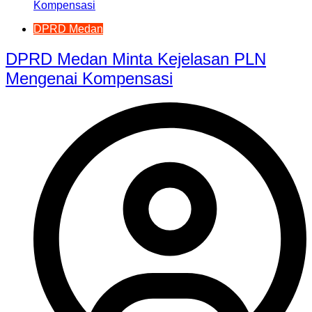
DPRD Medan
DPRD Medan Minta Kejelasan PLN
Mengenai Kompensasi