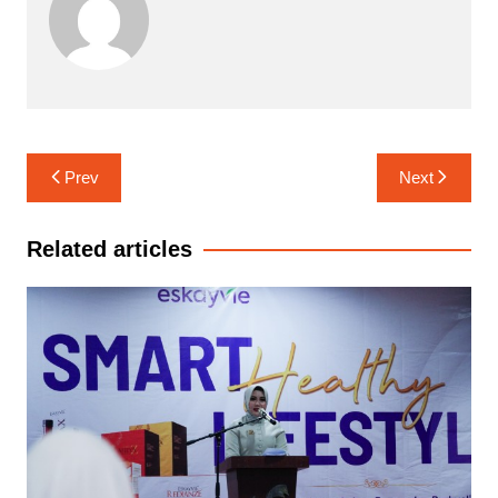
Navigasi
Prev
Next
pos
Related articles