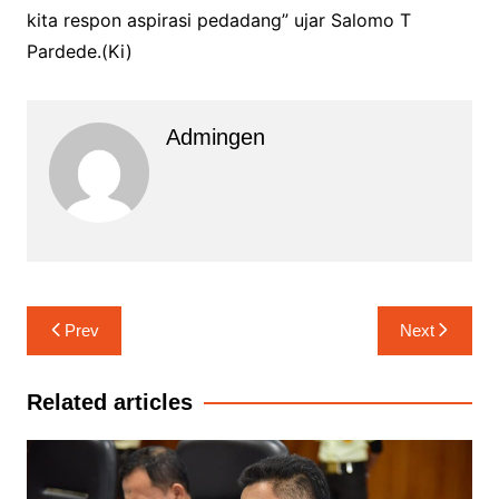
kita respon aspirasi pedadang” ujar Salomo T
Pardede.(Ki)
Admingen
Navigasi
Prev
Next
pos
Related articles