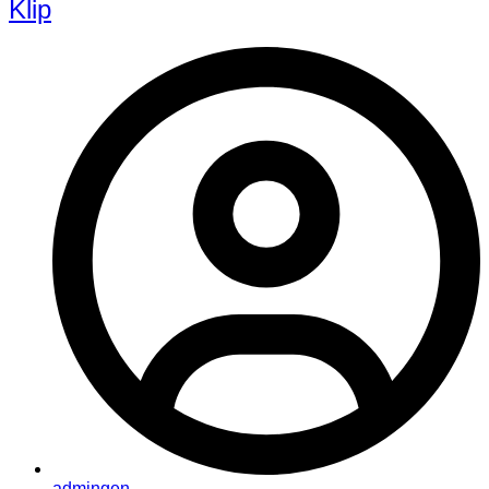
Klip
admingen