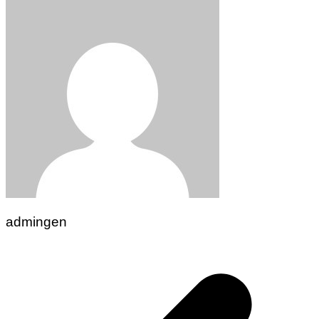
admingen
Navigasi
pos