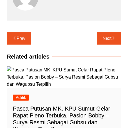
Navigasi
Prev
Next
pos
Related articles
Politik
Pasca Putusan MK, KPU Sumut Gelar
Rapat Pleno Terbuka, Paslon Bobby –
Surya Resmi Sebagai Gubsu dan