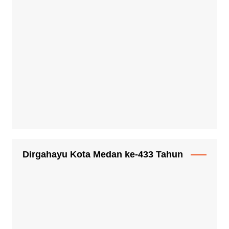
admingen
Agustus 5, 2026
0
Kurang dari 48 Jam, Polisi Tangkap
Terduga Pembunuh Hj. Nurliz,
Keluarga Sampaikan Apresiasi
admingen
Agustus 5, 2026
0
Polresta Deli Serdang Ungkap
Dugaan Pembunuhan Lansia
dalam Waktu Kurang dari 48 Jam,
Terduga Pelaku Ditangkap
admingen
Agustus 5, 2026
0