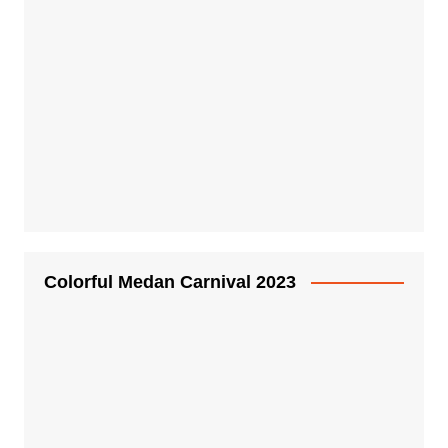
Medan
Polrestabes Medan Terima Audiensi
DPC Angkatan Muda Sisingamangaraja
XII, Perkuat Sinergitas Jaga Kamtibmas
admingen
Agustus 5, 2026
0
Polrestabes Medan Ungkap 716
Kasus Kejahatan Jalanan dan Hasil
Operasi Pekat Toba 2026, 906
Tersangka Diamankan
admingen
Agustus 5, 2026
0
Polda Sumut Bongkar Home
Industri Vape Mengandung
Etomidate, Bahan Baku Diduga
Dipasok dari Kamboja