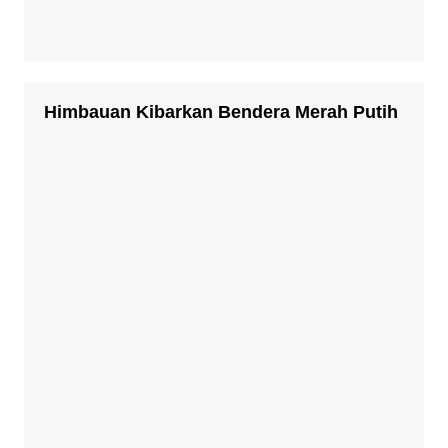
Himbauan Kibarkan Bendera Merah Putih
Gebyar Pendidikan
Merdang Merdem – Kerja Tahun Kuta
Medan