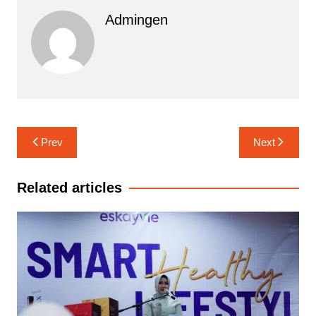
Admingen
Navigasi
Prev
Next
pos
Related articles