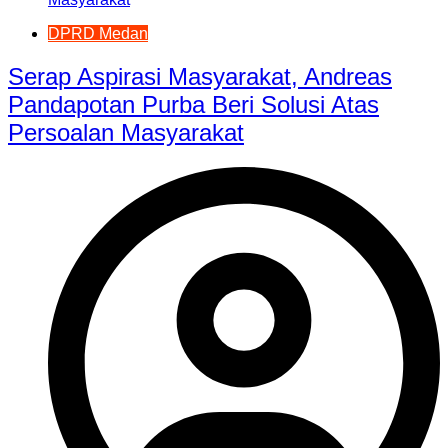
DPRD Medan
Serap Aspirasi Masyarakat, Andreas
Pandapotan Purba Beri Solusi Atas
Persoalan Masyarakat