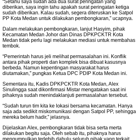
“Setahu saya sudah ada dua surat peringatan yang
diberikan, saya ingin tahu apakah surat peringatan ketiga
sudah diberikan. Kalau sudah, segera diteruskan ke Satpol
PP Kota Medan untuk dilakukan pembongkaran,” ucapnya.
Dalam melakukan pembongkaran, lanjut Hasyim, pihak
Kecamatan Medan Johor dan Dinas DPKPCKTR Kota
Medan tidak perlu lagi melakukan mediasi untuk membahas
tembok.
“Pemerintah harus jeli melihat permasalahan ini. Konflik
antara pihak properti dan komplek bisa dibuat kasusnya
berbeda. Namun kepentingan masyarakat harus
diutamakan,” pungkas Ketua DPC PDIP Kota Medan ini.
Sementara itu, Kadis DPKPCKTR Kota Medan, Alex
Sinulingga saat dikonfirmasi Mistar mengatakan saat ini
pihaknya sudah menindaklanjuti permasalahan tersebut.
“Sudah turun tim kita ke lokasi bersama kecamatan. Hanya
saja ada sedikit miskomunikasi dengan Satpol PP, sehingga
mereka belum hadir,” jelasnya.
Dijelaskan Alex, pembongkaran tidak bisa serta merta
dilakukan begitu saja. Oleh sebab itu, pihaknya harus
mengumpulkan terlebih dahulu seluruh pihak yang terkait.