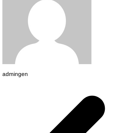
admingen
Navigasi
pos