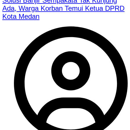
Solusi Banjir Sempakata Tak Kunjung
Ada, Warga Korban Temui Ketua DPRD
Kota Medan