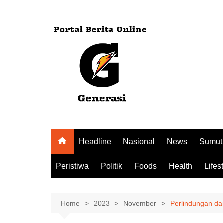
Skip
to
content
Headline
Nasional
News
Sumut
Peristiwa
Politik
Foods
Health
Lifes
Home
2023
November
Perlindungan 