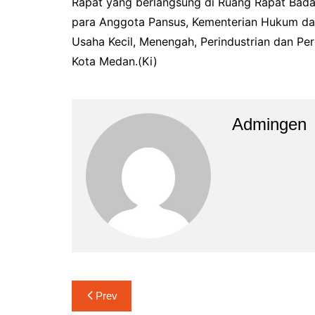
Rapat yang berlangsung di Ruang Rapat Bada
para Anggota Pansus, Kementerian Hukum da
Usaha Kecil, Menengah, Perindustrian dan P
Kota Medan.(Ki)
Admingen
Navigasi
Prev