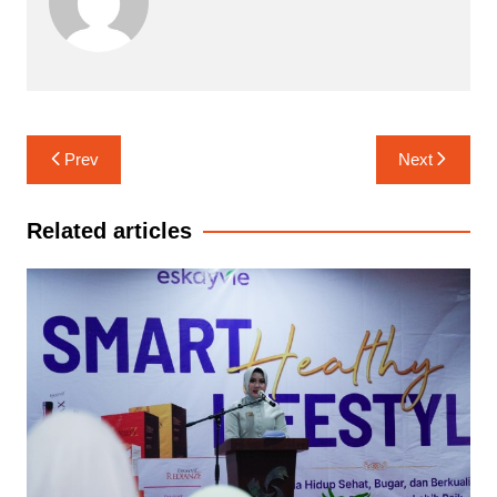
Navigasi
Prev
Next
pos
Related articles