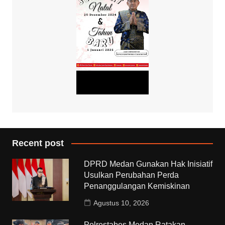
Recent post
DPRD Medan Gunakan Hak Inisiatif
Usulkan Perubahan Perda
Penanggulangan Kemiskinan
Agustus 10, 2026
Polrestabes Medan Ratakan