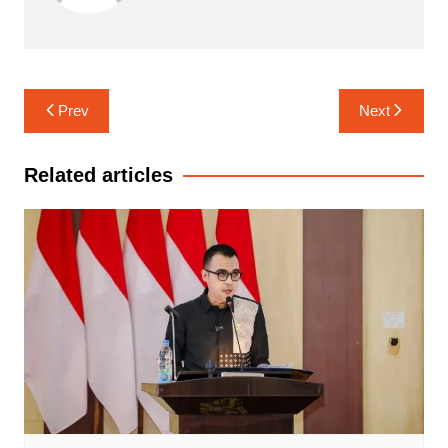
Navigasi
Prev
Next
pos
Related articles