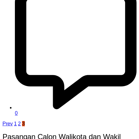
0
Paginasi
Prev
1
2
3
pos
Pasangan Calon Walikota dan Wakil