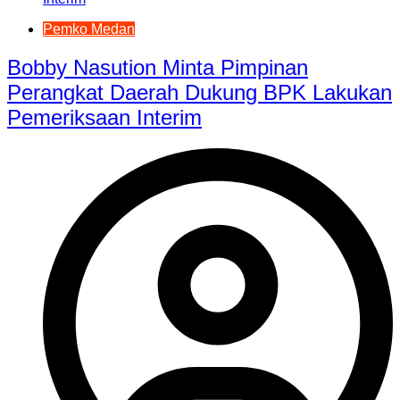
Pemko Medan
Bobby Nasution Minta Pimpinan
Perangkat Daerah Dukung BPK Lakukan
Pemeriksaan Interim