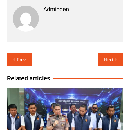
Admingen
Navigasi
Prev
Next
pos
Related articles